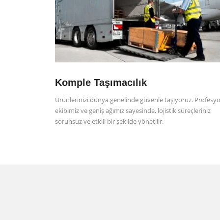
Komple Taşımacılık
Ürünlerinizi dünya genelinde güvenle taşıyoruz. Profesy
ekibimiz ve geniş ağımız sayesinde, lojistik süreçleriniz
sorunsuz ve etkili bir şekilde yönetilir.