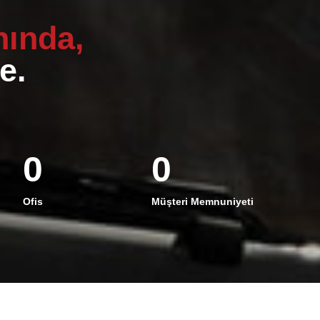
ında,
e.
0
0
Ofis
Müşteri Memnuniyeti