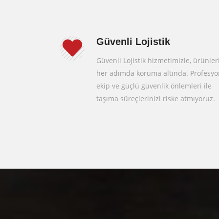
Güvenli Lojistik
Güvenli Lojistik hizmetimizle, ürünler
her adımda koruma altında. Profesyo
ekip ve güçlü güvenlik önlemleri ile
taşıma süreçlerinizi riske atmıyoruz.