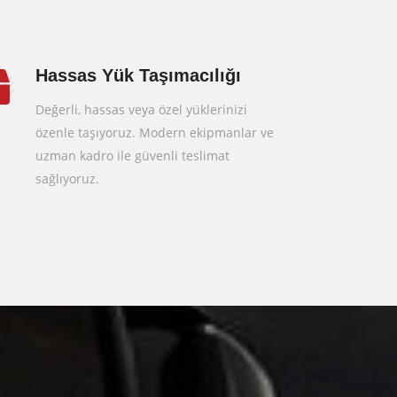
Hassas Yük Taşımacılığı
Değerli, hassas veya özel yüklerinizi
özenle taşıyoruz. Modern ekipmanlar ve
uzman kadro ile güvenli teslimat
sağlıyoruz.