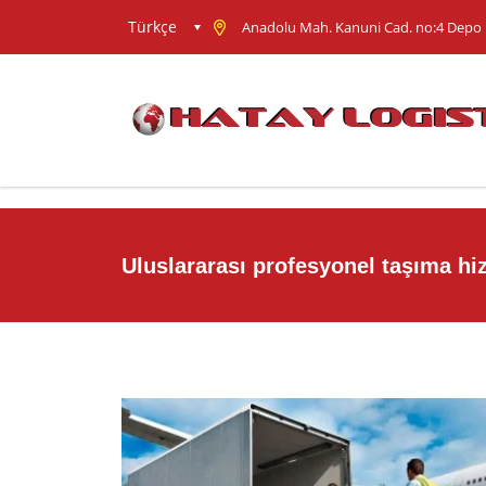
Türkçe
Anadolu Mah. Kanuni Cad. no:4 Depo 
Uluslararası profesyonel taşıma hiz