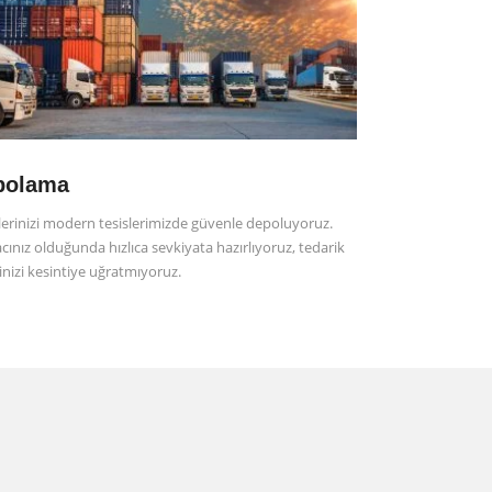
polama
erinizi modern tesislerimizde güvenle depoluyoruz.
acınız olduğunda hızlıca sevkiyata hazırlıyoruz, tedarik
rinizi kesintiye uğratmıyoruz.