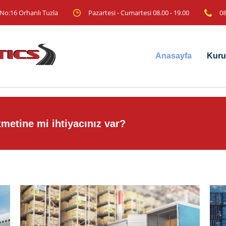
No:16 Orhanlı Tuzla
Pazartesi - Cumartesi 08.00 - 19.00
08
Anasayfa
Kuru
metine mi ihtiyacınız var?