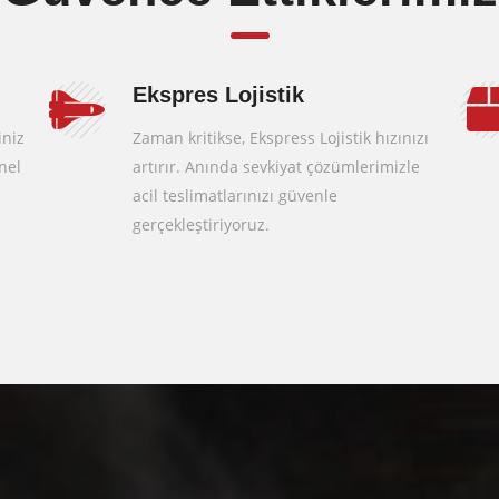
Ekspres Lojistik
iniz
Zaman kritikse, Ekspress Lojistik hızınızı
nel
artırır. Anında sevkiyat çözümlerimizle
acil teslimatlarınızı güvenle
gerçekleştiriyoruz.